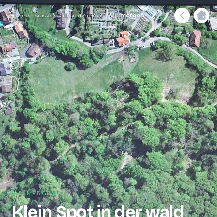
Home
Suisse
canton d'Argovie
Villmergen
VILLMERGEN
Klein Spot in der wald