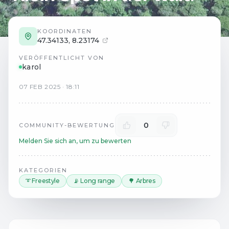
KOORDINATEN
47.34133
,
8.23174
VERÖFFENTLICHT VON
karol
07
FEB
2025
·
18:11
0
COMMUNITY-BEWERTUNG
Melden Sie sich an, um zu bewerten
KATEGORIEN
➰ Freestyle
📡 Long range
🌳 Arbres