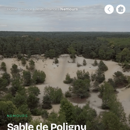
Home
France
Île-de-France
Nemours
NEMOURS
Sable de Poligny