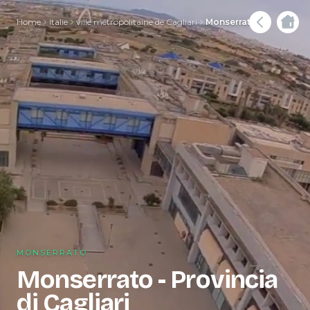
Home
Italie
ville métropolitaine de Cagliari
Monserrato
MONSERRATO
Monserrato - Provincia
di Cagliari