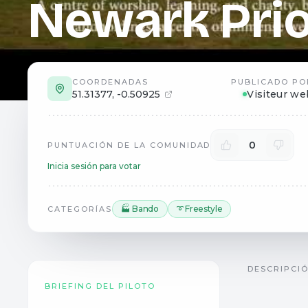
Newark Pri
COORDENADAS
PUBLICADO PO
51.31377
,
-0.50925
Visiteur we
0
PUNTUACIÓN DE LA COMUNIDAD
Inicia sesión para votar
🏭 Bando
➰ Freestyle
CATEGORÍAS
DESCRIPCI
BRIEFING DEL PILOTO