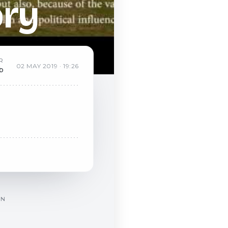
ory
R
02
MAY
2019
·
19:26
b
ÓN