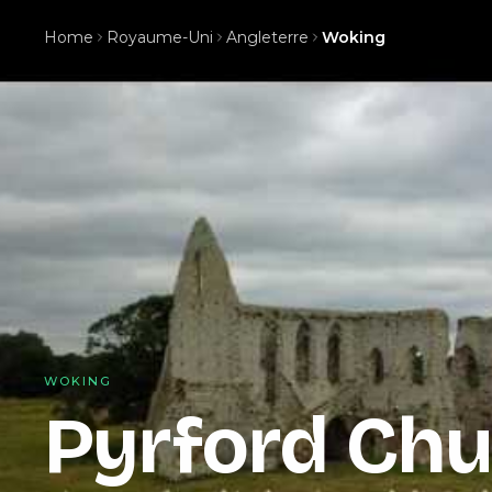
Home
Royaume-Uni
Angleterre
Woking
WOKING
Pyrford Chu