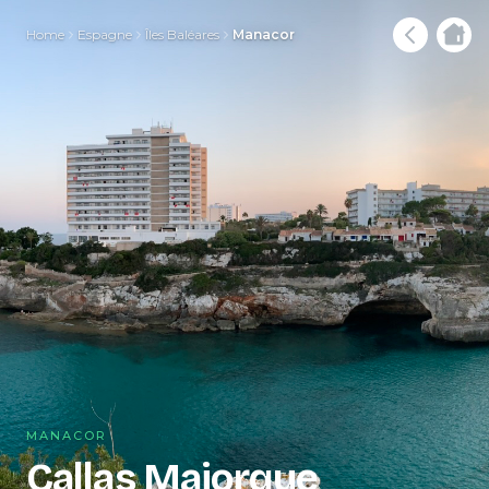
Home
Espagne
Îles Baléares
Manacor
MANACOR
Callas Majorque