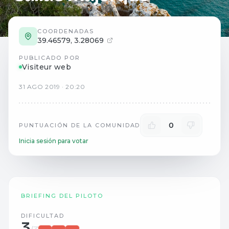
COORDENADAS
39.46579
,
3.28069
PUBLICADO POR
Visiteur web
31
AGO
2019
·
20:20
0
PUNTUACIÓN DE LA COMUNIDAD
Inicia sesión para votar
BRIEFING DEL PILOTO
DIFICULTAD
3