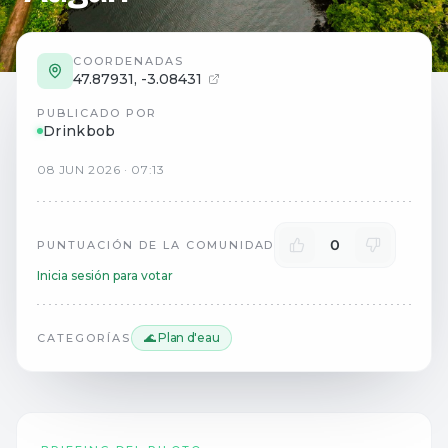
COORDENADAS
47.87931
,
-3.08431
PUBLICADO POR
Drinkbob
08
JUN
2026
·
07:13
0
PUNTUACIÓN DE LA COMUNIDAD
Inicia sesión para votar
🌊 Plan d'eau
CATEGORÍAS