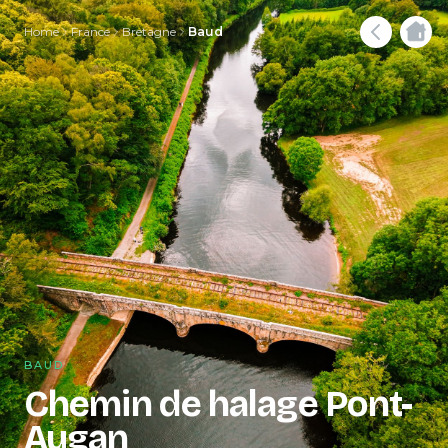
Home
France
Bretagne
Baud
BAUD
Chemin de halage Pont-
Augan