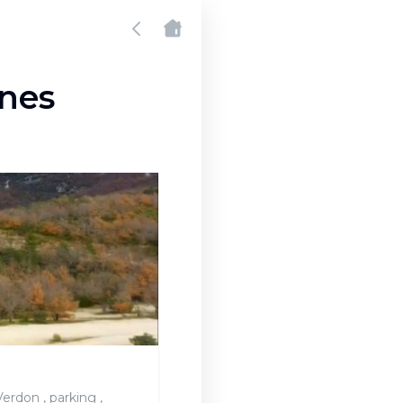
ines
erdon , parking ,