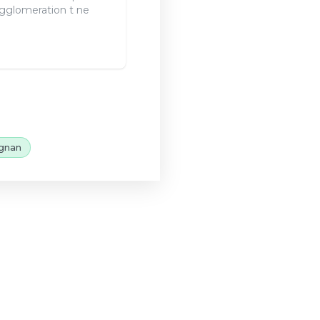
gglomeration t ne
gnan