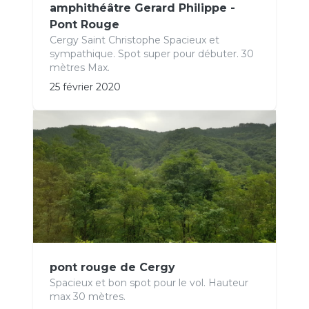
amphithéâtre Gerard Philippe -
Pont Rouge
Cergy Saint Christophe Spacieux et
sympathique. Spot super pour débuter. 30
mètres Max.
25 février 2020
pont rouge de Cergy
Spacieux et bon spot pour le vol. Hauteur
max 30 mètres.