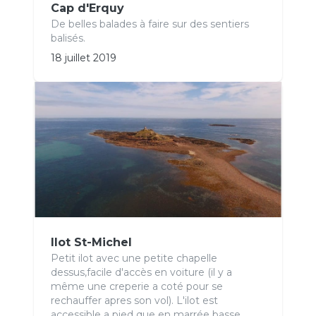
Cap d'Erquy
De belles balades à faire sur des sentiers
balisés.
18 juillet 2019
Ilot St-Michel
Petit ilot avec une petite chapelle
dessus,facile d'accès en voiture (il y a
même une creperie a coté pour se
rechauffer apres son vol). L'ilot est
accessible a pied que en marrée basse