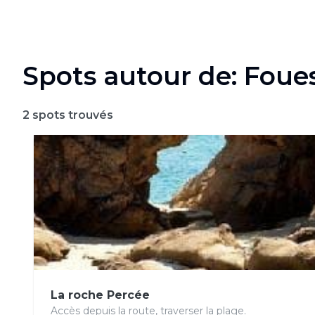
Spots autour de: Foue
2
spots trouvés
La roche Percée
Accès depuis la route, traverser la plage.