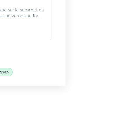
c vue sur le sommet du
s arriverons au fort
gnan