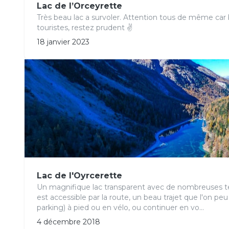
Lac de l’Orceyrette
Très beau lac a survoler. Attention tous de même ca
touristes, restez prudent ✌
18 janvier 2023
Lac de l'Oyrcerette
Un magnifique lac transparent avec de nombreuses tei
est accessible par la route, un beau trajet que l'on peu f
parking) à pied ou en vélo, ou continuer en vo...
4 décembre 2018