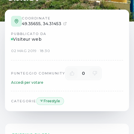
COORDINATE
49.35655
,
34.31453
PUBBLICATO DA
Visiteur web
02
MAG
2019
·
18:30
0
PUNTEGGIO COMMUNITY
Accedi per votare
➰ Freestyle
CATEGORIE