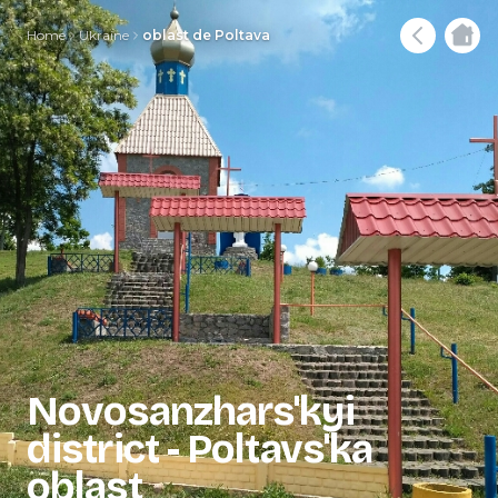
Home
Ukraine
oblast de Poltava
Novosanzhars'kyi
district - Poltavs'ka
oblast