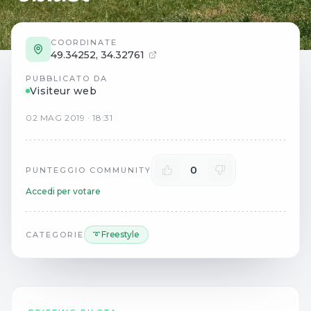
COORDINATE
49.34252
,
34.32761
PUBBLICATO DA
Visiteur web
02
MAG
2019
·
18:31
0
PUNTEGGIO COMMUNITY
Accedi per votare
➰ Freestyle
CATEGORIE