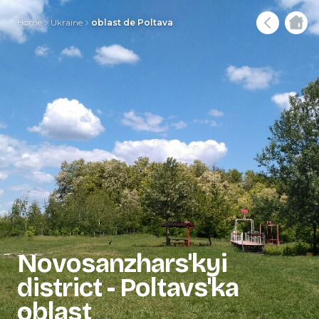
Home
Ukraine
oblast de Poltava
Novosanzhars'kyi
district - Poltavs'ka
oblast