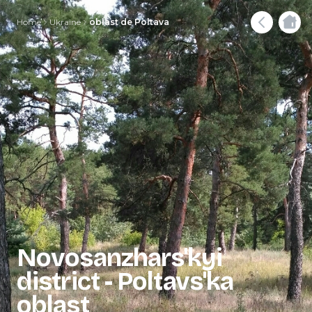
Home
Ukraine
oblast de Poltava
Novosanzhars'kyi
district - Poltavs'ka
oblast