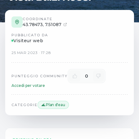
COORDINATE
43.78473
,
7.51087
PUBBLICATO DA
Visiteur web
25
MAR
2023
·
17:28
0
PUNTEGGIO COMMUNITY
Accedi per votare
🌊 Plan d'eau
CATEGORIE