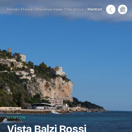
Home
France
Provence-Alpes-Côte d'Azur
Menton
MENTON
Vista Balzi Rossi