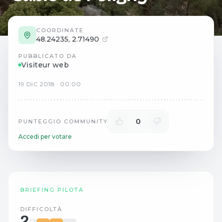
COORDINATE
48.24235
,
2.71490
PUBBLICATO DA
Visiteur web
19
DIC
2018
·
00:00
0
PUNTEGGIO COMMUNITY
Accedi per votare
BRIEFING PILOTA
DIFFICOLTÀ
2