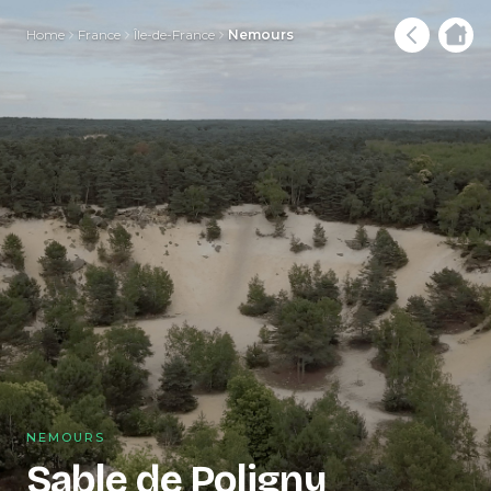
Home
France
Île-de-France
Nemours
NEMOURS
Sable de Poligny