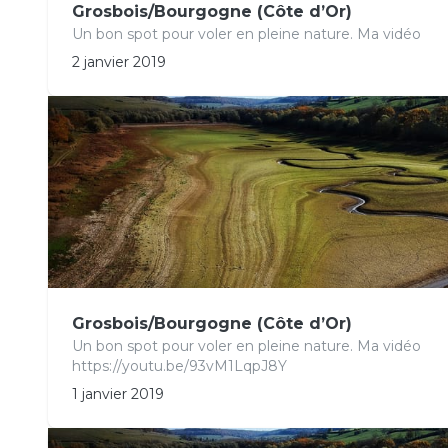
Grosbois/Bourgogne (Côte d’Or)
Un bon spot pour voler en pleine nature. Ma vidéo
2 janvier 2019
Grosbois/Bourgogne (Côte d’Or)
Un bon spot pour voler en pleine nature. Ma vidéo
https://youtu.be/93vM1LqpJ8Y
1 janvier 2019