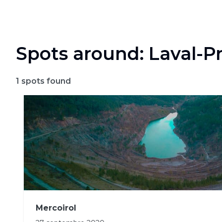
Spots around: Laval-P
1
spots found
Mercoirol