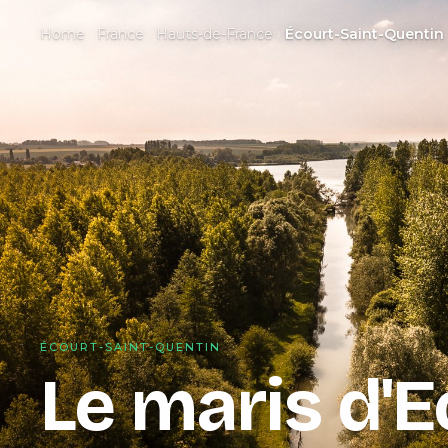
Home
France
Hauts-de-France
Écourt-Saint-Quentin
ÉCOURT-SAINT-QUENTIN
Le maris d'E