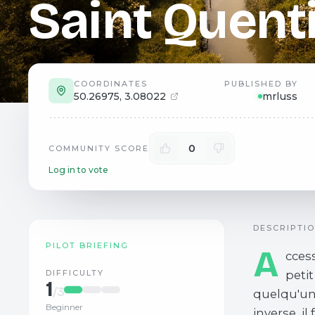
Saint Quent
COORDINATES
PUBLISHED BY
50.26975
,
3.08022
mrluss
0
COMMUNITY SCORE
Log in to vote
DESCRIPTI
PILOT BRIEFING
A
ccess
DIFFICULTY
petit
1
/3
quelqu'un 
Beginner
inverse, il