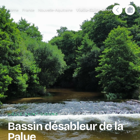
Home
France
Nouvelle-Aquitaine
Vielle-Saint-Girons
VIELLE-SAINT-GIRONS
Bassin désableur de la
Palue