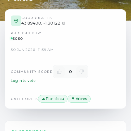
COORDINATES
43.89400
,
-1.30122
PUBLISHED BY
soso
30
JUN
2026
·
11:39 AM
0
COMMUNITY SCORE
Log in to vote
🌊 Plan d'eau
🌳 Arbres
CATEGORIES