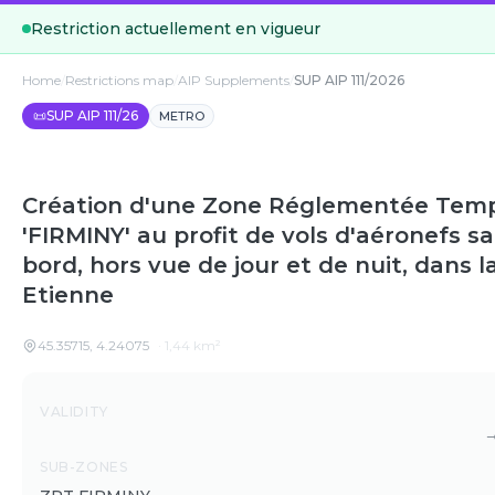
Restriction actuellement en vigueur
Home
/
Restrictions map
/
AIP Supplements
/
SUP AIP 111/2026
📜
SUP AIP 111/26
METRO
Création d'une Zone Réglementée Temp
'FIRMINY' au profit de vols d'aéronefs s
bord, hors vue de jour et de nuit, dans l
Etienne
45.35715
,
4.24075
·
1,44
km²
Details
VALIDITY
SUB-ZONES