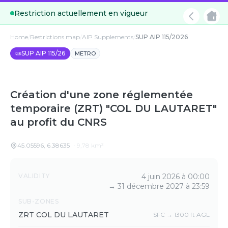
Restriction actuellement en vigueur
Home
/
Restrictions map
/
AIP Supplements
/
SUP AIP 115/2026
📜
SUP AIP 115/26
METRO
Création d'une zone réglementée
temporaire (ZRT) "COL DU LAUTARET"
au profit du CNRS
45.05596
,
6.38635
·
9,78
km²
Details
VALIDITY
4 juin 2026 à 00:00
→
31 décembre 2027 à 23:59
SUB-ZONES
ZRT COL DU LAUTARET
SFC → 1300 ft AGL