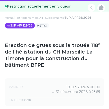
Restriction actuellement en vigueur
Home
/
Restrictions map
/
AIP Supplements
/
SUP AIP 129/2026
📜
SUP AIP 129/26
METRO
Érection de grues sous la trouée 118°
de l’hélistation du CH Marseille La
Timone pour la Construction du
bâtiment BFPE
Details
VALIDITY
19 juin 2026 à 00:00
→
31 décembre 2028 à 23:59
TRAFIC
IFR
VFR