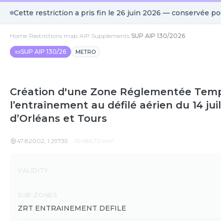
Cette restriction a pris fin le
26 juin 2026
— conservée pou
Home
/
Restrictions map
/
AIP Supplements
/
SUP AIP 130/2026
📜
SUP AIP 130/26
METRO
Création d'une Zone Réglementée Temp
l’entraînement au défilé aérien du 14 jui
d’Orléans et Tours
47.82002
,
1.29735
·
10 985,72
km²
Details
VALIDITY
SUB-ZONES
ZRT ENTRAINEMENT DEFILE