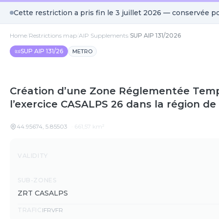
Cette restriction a pris fin le
3 juillet 2026
— conservée po
Home
/
Restrictions map
/
AIP Supplements
/
SUP AIP 131/2026
📜
SUP AIP 131/26
METRO
Création d’une Zone Réglementée Temp
l’exercice CASALPS 26 dans la région de
44.95674
,
5.85503
·
661,57
km²
Details
VALIDITY
SUB-ZONES
ZRT CASALPS
TRAFIC
IFR
VFR