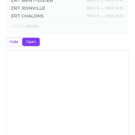
ZRT SAINT-DIZIER
6500 ft → 19500 ft FL
ZRT JOINVILLE
6500 ft → 19500 ft FL
ZRT CHALONS
7500 ft → 19500 ft FL
TRAFIC
IFR
VFR
Hide
Open