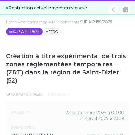
Restriction actuellement en vigueur
Home
/
Restrictions map
/
AIP Supplements
/
SUP AIP 159/2025
📜
SUP AIP 159/25
METRO
Création à titre expérimental de trois
zones réglementées temporaires
(ZRT) dans la région de Saint-Dizier
(52)
48.84846
,
5.06294
·
5 136,39
km²
Details
VALIDITY
22 septembre 2025 à 00:00
→
14 avril 2027 à 23:59
SUB-ZONES