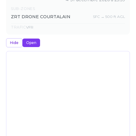
SUB-ZONES
ZRT DRONE COURTALAIN
SFC → 500 ft AGL
TRAFIC
VFR
Hide
Open