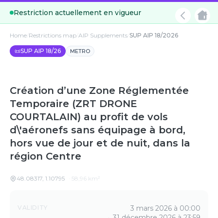
Restriction actuellement en vigueur
Home
/
Restrictions map
/
AIP Supplements
/
SUP AIP 18/2026
📜
SUP AIP 18/26
METRO
Création d’une Zone Réglementée
Temporaire (ZRT DRONE
COURTALAIN) au profit de vols
d\'aéronefs sans équipage à bord,
hors vue de jour et de nuit, dans la
région Centre
48.08317
,
1.10795
·
58,96
km²
Details
VALIDITY
3 mars 2026 à 00:00
→
31 décembre 2026 à 23:59