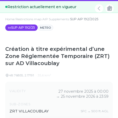
Restriction actuellement en vigueur
Home
/
Restrictions map
/
AIP Supplements
/
SUP AIP 192/2025
📜
SUP AIP 192/25
METRO
Création à titre expérimental d’une
Zone Réglementée Temporaire (ZRT)
sur AD Villacoublay
48.76855
,
2.17191
·
35,6
km²
Details
VALIDITY
27 novembre 2025 à 00:00
→
25 novembre 2026 à 23:59
SUB-ZONES
ZRT VILLACOUBLAY
SFC → 500 ft AGL