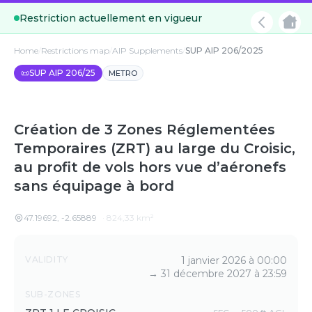
Restriction actuellement en vigueur
Home
/
Restrictions map
/
AIP Supplements
/
SUP AIP 206/2025
📜
SUP AIP 206/25
METRO
Création de 3 Zones Réglementées
Temporaires (ZRT) au large du Croisic,
au profit de vols hors vue d’aéronefs
sans équipage à bord
47.19692
,
-2.65889
·
824,33
km²
Details
VALIDITY
1 janvier 2026 à 00:00
→
31 décembre 2027 à 23:59
SUB-ZONES