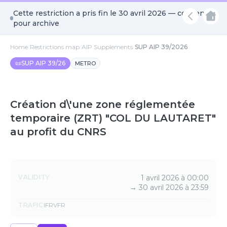
Cette restriction a pris fin le
30 avril 2026
— conservée
pour archive
Home
/
Restrictions map
/
AIP Supplements
/
SUP AIP 39/2026
📜
SUP AIP 39/26
METRO
Création d\'une zone réglementée
temporaire (ZRT) "COL DU LAUTARET"
au profit du CNRS
Details
VALIDITY
1 avril 2026 à 00:00
→
30 avril 2026 à 23:59
TRAFIC
IFR
VFR