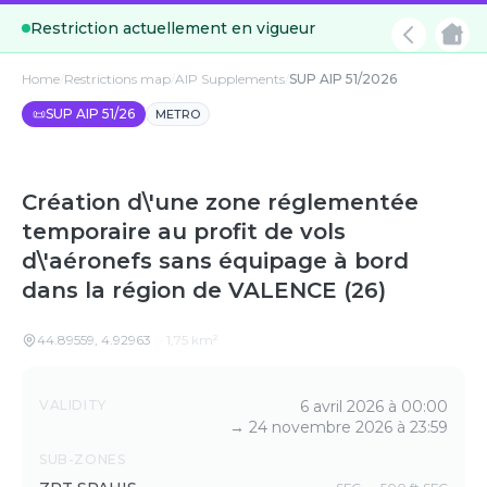
Restriction actuellement en vigueur
Home
/
Restrictions map
/
AIP Supplements
/
SUP AIP 51/2026
📜
SUP AIP 51/26
METRO
Création d\'une zone réglementée
temporaire au profit de vols
d\'aéronefs sans équipage à bord
dans la région de VALENCE (26)
44.89559
,
4.92963
·
1,75
km²
Details
VALIDITY
6 avril 2026 à 00:00
→
24 novembre 2026 à 23:59
SUB-ZONES