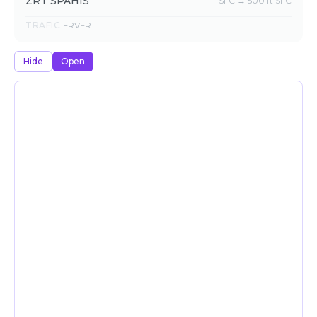
ZRT SPAHIS
SFC → 500 ft SFC
TRAFIC
IFR
VFR
Hide
Open