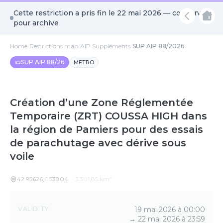
Cette restriction a pris fin le
22 mai 2026
— conservée
pour archive
Home
/
Restrictions map
/
AIP Supplements
/
SUP AIP 88/2026
📜
SUP AIP 88/26
METRO
Création d’une Zone Réglementée
Temporaire (ZRT) COUSSA HIGH dans
la région de Pamiers pour des essais
de parachutage avec dérive sous
voile
42.95626
,
1.53804
·
3 301,85
km²
Details
VALIDITY
19 mai 2026 à 00:00
→
22 mai 2026 à 23:59