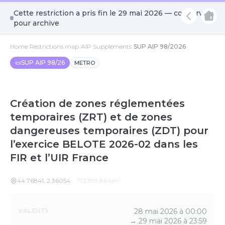
Cette restriction a pris fin le
29 mai 2026
— conservée
pour archive
Home
/
Restrictions map
/
AIP Supplements
/
SUP AIP 98/2026
📜
SUP AIP 98/26
METRO
Création de zones réglementées
temporaires (ZRT) et de zones
dangereuses temporaires (ZDT) pour
l’exercice BELOTE 2026-02 dans les
FIR et l’UIR France
44.76841
,
2.36054
·
173 399,86
km²
Details
VALIDITY
28 mai 2026 à 00:00
→
29 mai 2026 à 23:59