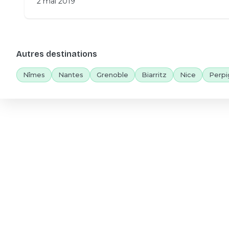
2 mai 2019
Autres destinations
Nîmes
Nantes
Grenoble
Biarritz
Nice
Perpi