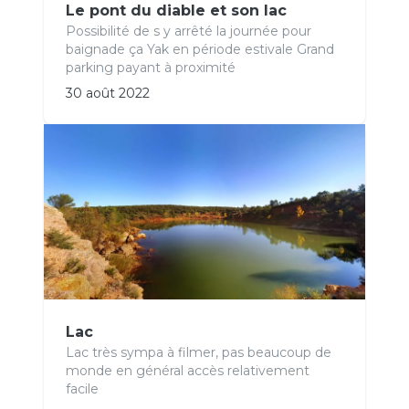
Le pont du diable et son lac
Possibilité de s y arrêté la journée pour
baignade ça Yak en période estivale Grand
parking payant à proximité
30 août 2022
Lac
Lac très sympa à filmer, pas beaucoup de
monde en général accès relativement
facile