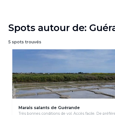
Spots autour de: Gué
5
spots trouvés
Marais salants de Guérande
Très bonnes conditions de vol. Accès facile. De préf