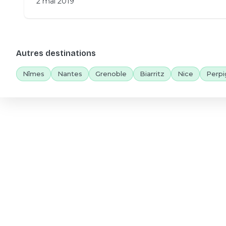
2 mai 2019
Autres destinations
Nîmes
Nantes
Grenoble
Biarritz
Nice
Perpi