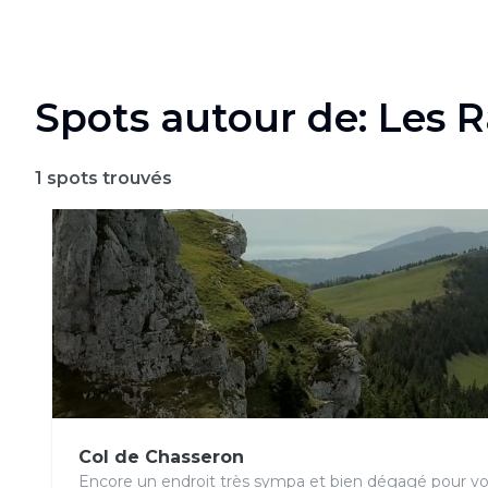
Spots autour de: Les 
1
spots trouvés
Col de Chasseron
Encore un endroit très sympa et bien dégagé pour vol