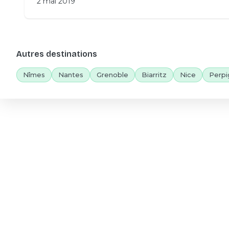
2 mai 2019
Autres destinations
Nîmes
Nantes
Grenoble
Biarritz
Nice
Perpi