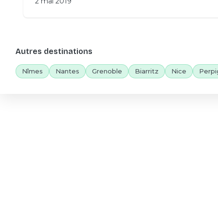
2 mai 2019
Autres destinations
Nîmes
Nantes
Grenoble
Biarritz
Nice
Perpi