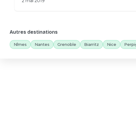
2 mai 2019
Autres destinations
Nîmes
Nantes
Grenoble
Biarritz
Nice
Perpi