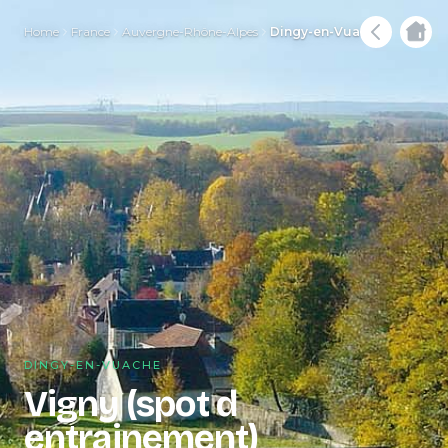
Home
France
Auvergne-Rhône-Alpes
Dingy-en-Vuache
DINGY-EN-VUACHE
Vigny (spot d
entrainement)