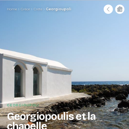
Home
Grèce
Crète
Georgioupoli
GEORGIOUPOLI
Georgiopoulis et la
chapelle