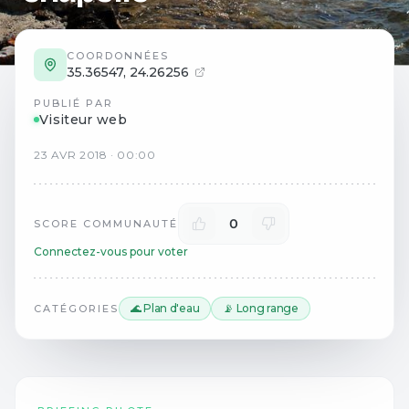
COORDONNÉES
35.36547
,
24.26256
PUBLIÉ PAR
Visiteur web
23
AVR
2018
·
00:00
0
SCORE COMMUNAUTÉ
Connectez-vous pour voter
🌊 Plan d'eau
📡 Long range
CATÉGORIES