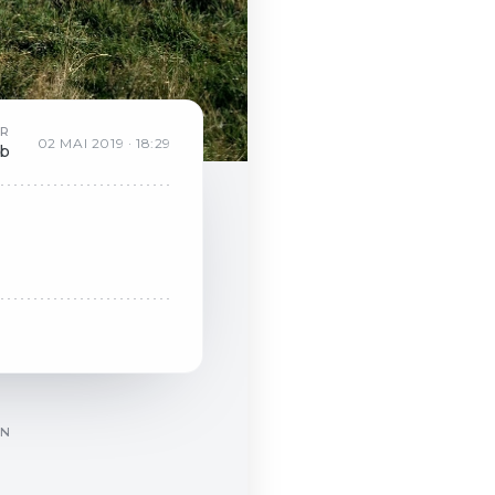
AR
02
MAI
2019
·
18:29
eb
ON