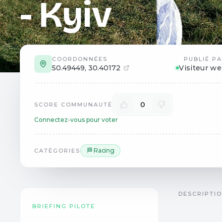
- Kyiv
COORDONNÉES
PUBLIÉ P
50.49449
,
30.40172
Visiteur w
0
SCORE COMMUNAUTÉ
Connectez-vous pour voter
🏁 Racing
CATÉGORIES
DESCRIPTI
BRIEFING PILOTE