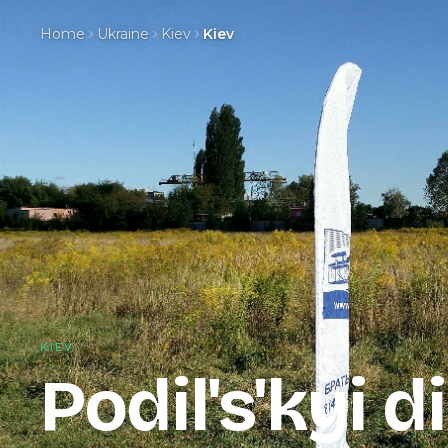
Home
Ukraine
Kiev
Kiev
KIEV
Podil's'kyi d