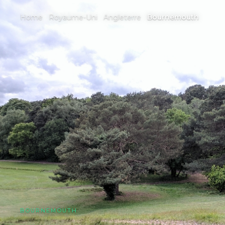
Home
Royaume-Uni
Angleterre
Bournemouth
BOURNEMOUTH