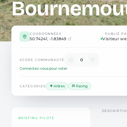
Bournemou
COORDONNÉES
PUBLIÉ P
50.74241
,
-1.83849
Visiteur w
0
SCORE COMMUNAUTÉ
Connectez-vous pour voter
🌳 Arbres
🏁 Racing
CATÉGORIES
DESCRIPTI
BRIEFING PILOTE