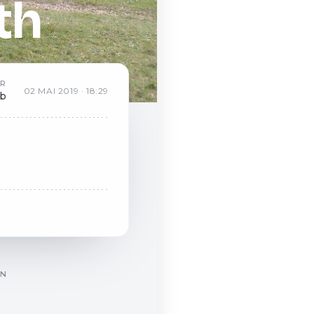
th
AR
02
MAI
2019
·
18:29
eb
ON