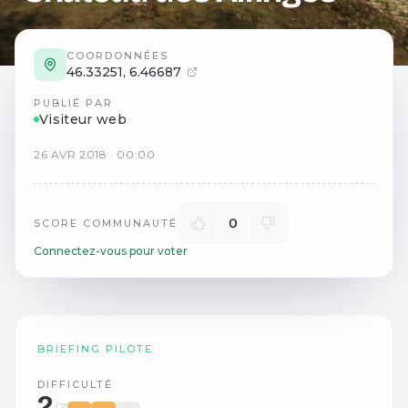
COORDONNÉES
46.33251
,
6.46687
PUBLIÉ PAR
Visiteur web
26
AVR
2018
·
00:00
0
SCORE COMMUNAUTÉ
Connectez-vous pour voter
BRIEFING PILOTE
DIFFICULTÉ
2