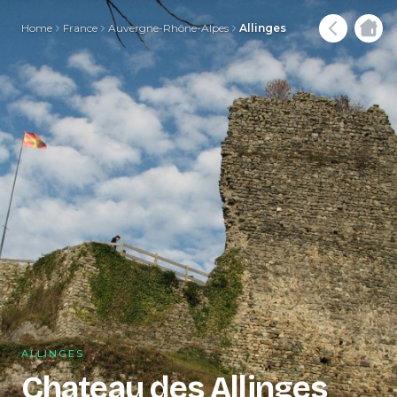
Home
France
Auvergne-Rhône-Alpes
Allinges
ALLINGES
Chateau des Allinges