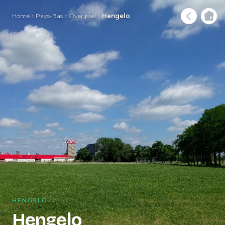
Home
Pays-Bas
Overijssel
Hengelo
HENGELO
Hengelo