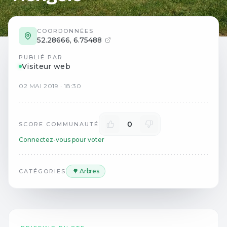
COORDONNÉES
52.28666
,
6.75488
PUBLIÉ PAR
Visiteur web
02
MAI
2019
·
18:30
0
SCORE COMMUNAUTÉ
Connectez-vous pour voter
🌳 Arbres
CATÉGORIES