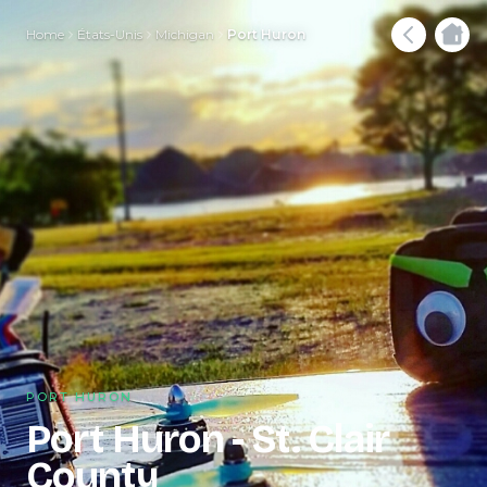
Home
États-Unis
Michigan
Port Huron
PORT HURON
Port Huron - St. Clair
County