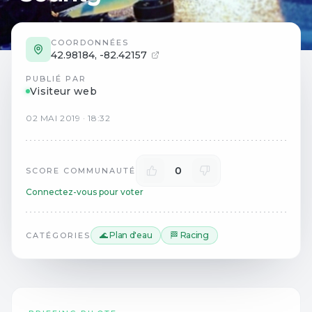
COORDONNÉES
42.98184
,
-82.42157
PUBLIÉ PAR
Visiteur web
02
MAI
2019
·
18:32
0
SCORE COMMUNAUTÉ
Connectez-vous pour voter
🌊 Plan d'eau
🏁 Racing
CATÉGORIES